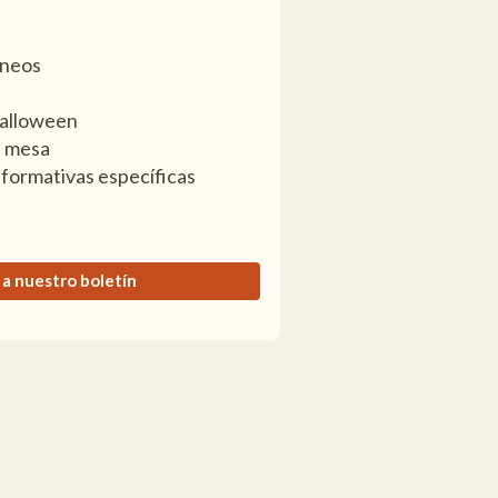
ineos
Halloween
e mesa
nformativas específicas
 a nuestro boletín