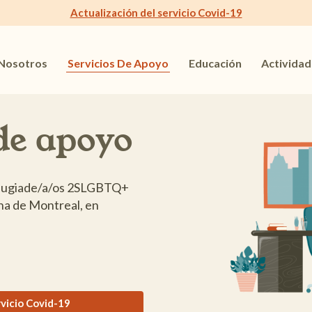
Actualización del servicio Covid-19
 Nosotros
Servicios De Apoyo
Educación
Activida
de apoyo
refugiade/a/os 2SLGBTQ+
ana de Montreal, en
rvicio Covid-19