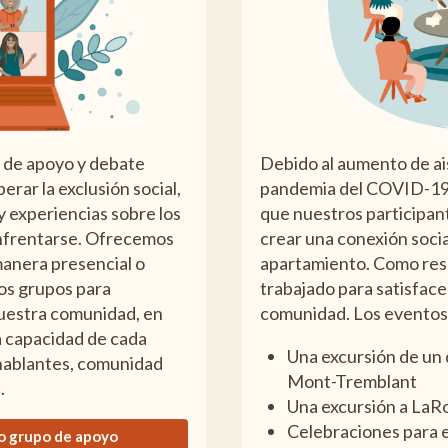
 de apoyo y debate
Debido al aumento de ais
erar la exclusión social,
pandemia del COVID-19,
 experiencias sobre los
que nuestros participan
nfrentarse. Ofrecemos
crear una conexión social
anera presencial o
apartamiento. Como res
tos grupos para
trabajado para satisface
uestra comunidad, en
comunidad. Los eventos 
a capacidad de cada
Una excursión de un 
hablantes, comunidad
Mont-Tremblant
.
Una excursión a La
Celebraciones para e
ro grupo de apoyo