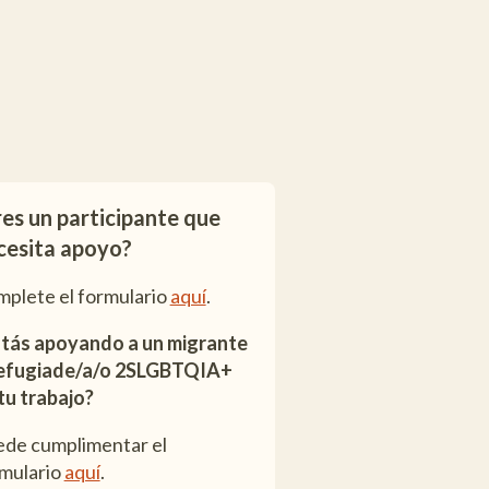
res un participante que
cesita apoyo?
plete el formulario
aquí
.
tás apoyando a un migrante
refugiade/a/o 2SLGBTQIA+
tu trabajo?
de cumplimentar el
mulario
aquí
.