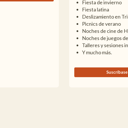
Fiesta de invierno
Fiesta latina
Deslizamiento en Tr
Picnics de verano
Noches de cine de 
Noches de juegos d
Talleres y sesiones i
Y mucho más.
Suscríbase