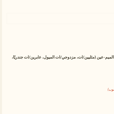
لميم-عين (مثليين/ات، مزدوجي/ات الميول، عابرين/ات جندريًا،
وب)