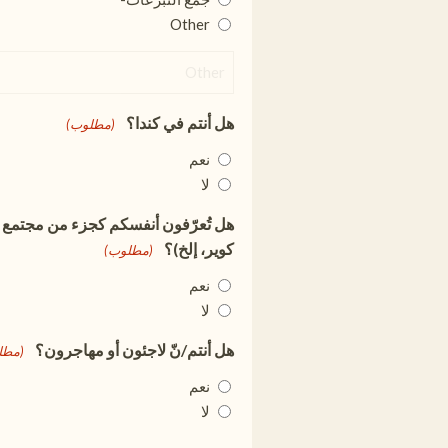
Other
هل أنتم في كندا؟
(مطلوب)
نعم
لا
هل تُعرّفون أنفسكم كجزء من مجتمع ا
كوير، إلخ)؟
(مطلوب)
نعم
لا
هل أنتم/نّ لاجئون أو مهاجرون؟
(مطل
نعم
لا